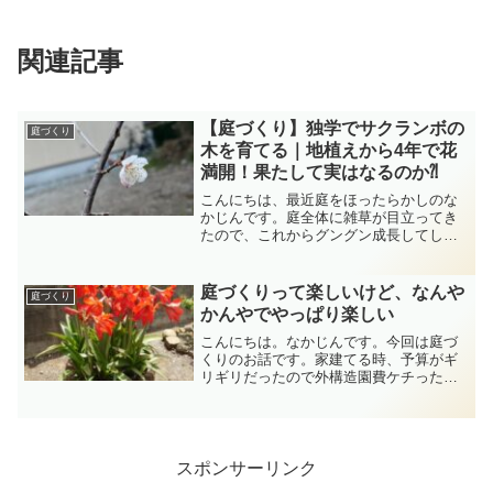
関連記事
【庭づくり】独学でサクランボの
庭づくり
木を育てる｜地植えから4年で花
満開！果たして実はなるのか⁈
こんにちは、最近庭をほったらかしのな
かじんです。庭全体に雑草が目立ってき
たので、これからグングン成長してしま
う夏前に早めの除草に取り掛かりたいと
思います。サクランボの木を地植えして4
年間でどこまで育てることができたの
庭づくりって楽しいけど、なんや
庭づくり
か、独学で挑戦してみまし...
かんやでやっぱり楽しい
こんにちは。なかじんです。今回は庭づ
くりのお話です。家建てる時、予算がギ
リギリだったので外構造園費ケチったん
ですよね。庭づくりとか兼ねてDIYすれば
いいか～なんて当時は考えたりして。あ
れから10年...ボチボチやってたんですけ
ど、まぁ半分も...
スポンサーリンク