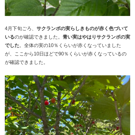
4月下旬ごろ、
サクランボの実らしき
もの
が赤く色づいて
いる
のが確認できました。
青い実はやはりサクランボの実
でした
。全体の実の10％くらいが赤くなっていました
が、ここから10日ほどで90％くらいが赤くなっているの
が確認できました。