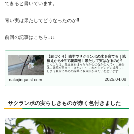
できると書いています。
青い実は果たしてどうなったのか⁈
前回の記事はこちら↓↓↓
【庭づくり】独学でサクランボの木を育てる｜地
植えから4年で花満開！果たして実はなるのか⁈
こんにちは、最近庭をほったらかしのなかじんです。庭全
体に雑草が目立ってきたので、これからグングン成長して
しまう夏前に早めの除草に取り掛かりたいと思います。サ
クランボの木を地植えして4年間でどこまで育てることが
できたのか、独学で挑戦してみまし...
2025.04.08
nakajinquest.com
サクランボの実らしきものが赤く色付きました