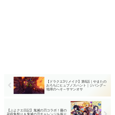
【ドラクエ3リメイク】第6話｜やまたの
おろちにヒュプノスハント｜ジパング～
地球のへそ～サマンオサ
【ぷよクエ日記】鬼滅の刃コラボ！藤の
花収集祭り＆鬼滅の刃チャレンジを振り