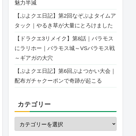
魅力半減
【ぷよクエ日記】第2回なぞぷよタイムア
タック｜やるき草が大量にとろけました
【ドラクエ3リメイク】第8話｜バラモス
にラリホー｜バラモス城～VSバラモス戦
～ギアガの大穴
【ぷよクエ日記】第6回ぷよつかい大会｜
配布ガチャクーポンで奇跡が起こる
カテゴリー