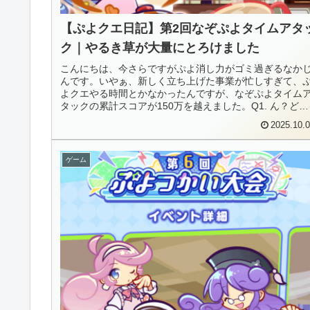
【ぷよクエ日記】第2回なぞぷよタイムアタ
ク｜やるき草が大量にとろけました
こんにちは、今さらですがぷよ消し力がゴミ過ぎるなか
んです。いやぁ、新しく立ち上げた事業が忙しすぎて、
よクエやる時間とかなかったんですが、なぞぷよタイム
タックの累計スコアが150万を越えました。Q1. ん？どう
いう事ですか？A1. いや...
2025.10.
ゲーム