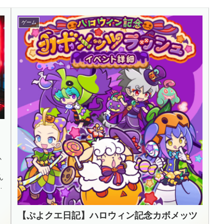
ゲーム
か
ん
せ
【ぷよクエ日記】ハロウィン記念カボメッツ