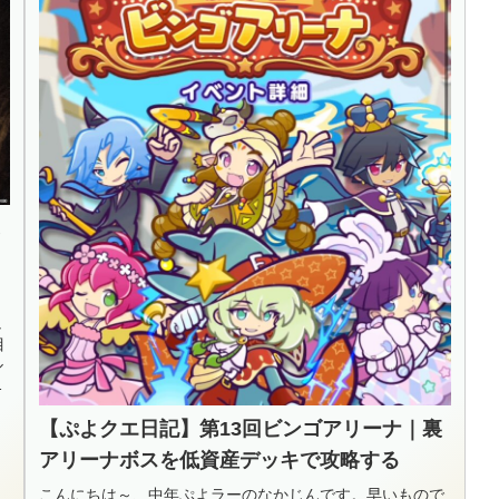
に
し
目
ル
れ
【ぷよクエ日記】第13回ビンゴアリーナ｜裏
アリーナボスを低資産デッキで攻略する
こんにちは～、中年ぷよラーのなかじんです。早いもので