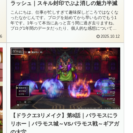
ラッシュ｜スキル封印でぷよ消しの魅力半減
こんにちは、仕事が忙しすぎて趣味探しどころではなくな
ったなかじんです。ブログを始めてから早いものでもう1
年です。1年って本当にあっと言う間に過ぎ去りますね。
ブログ1年間のデータだったり、個人的な感想については
後日、別の記事でご紹介したいと思...
26
2025.10.12
ゲーム
【ドラクエ3リメイク】第8話｜バラモスにラ
リホー｜バラモス城～VSバラモス戦～ギアガ
の大穴