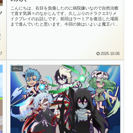
こんにちは、右目を負傷したのに病院嫌いなので自然治癒
ッ
で直す気満々のなかじんです。久しぶりのドラクエ3リメ
イクプレイのお話しです。前回はラーミアを復活した場面
まで進んでいたと思います。今回の旅はいよいよ魔王バラ
じ
モスと一戦交えます。果たしてバラ...
ぷ
ア
07
2025.10.05
ゲーム