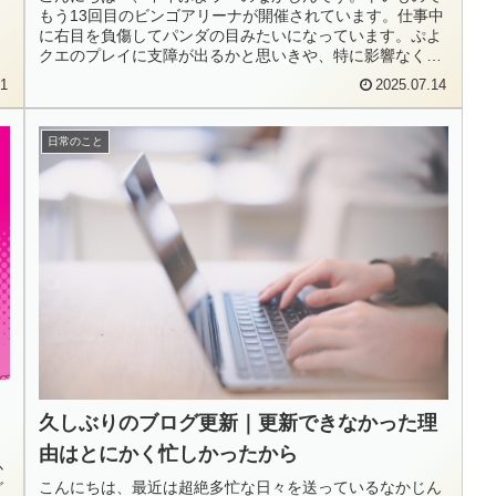
もう13回目のビンゴアリーナが開催されています。仕事中
に右目を負傷してパンダの目みたいになっています。ぷよ
クエのプレイに支障が出るかと思いきや、特に影響なく元
気になぞり消しを楽しんでいます...
31
2025.07.14
日常のこと
久しぶりのブログ更新｜更新できなかった理
由はとにかく忙しかったから
か
こんにちは、最近は超絶多忙な日々を送っているなかじん
グ