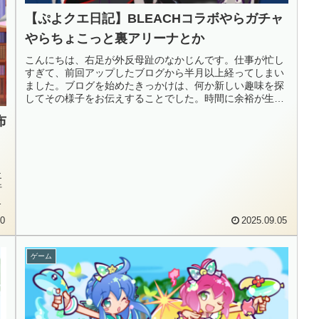
【ぷよクエ日記】BLEACHコラボやらガチャ
やらちょこっと裏アリーナとか
こんにちは、右足が外反母趾のなかじんです。仕事が忙し
すぎて、前回アップしたブログから半月以上経ってしまい
ました。ブログを始めたきっかけは、何か新しい趣味を探
してその様子をお伝えすることでした。時間に余裕が生ま
れるであろうと、軽い気持ちでいま...
布
。
エ
行
や
20
2025.09.05
ゲーム