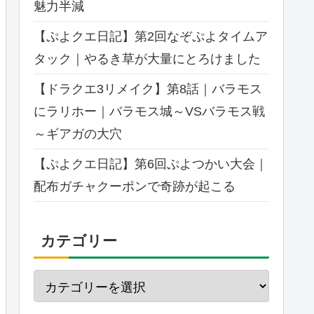
魅力半減
【ぷよクエ日記】第2回なぞぷよタイムア
タック｜やるき草が大量にとろけました
【ドラクエ3リメイク】第8話｜バラモス
にラリホー｜バラモス城～VSバラモス戦
～ギアガの大穴
【ぷよクエ日記】第6回ぷよつかい大会｜
配布ガチャクーポンで奇跡が起こる
カテゴリー