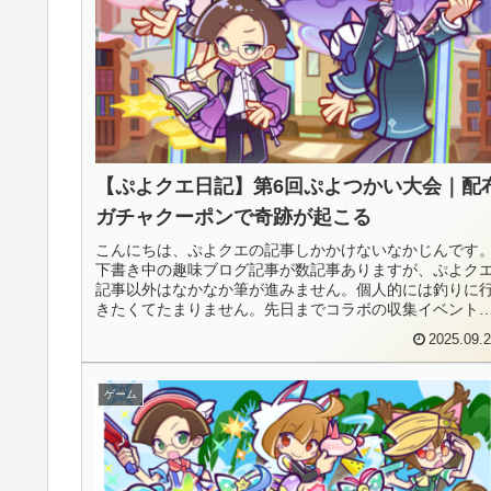
【ぷよクエ日記】第6回ぷよつかい大会｜配
ガチャクーポンで奇跡が起こる
こんにちは、ぷよクエの記事しかかけないなかじんです
下書き中の趣味ブログ記事が数記事ありますが、ぷよク
記事以外はなかなか筆が進みません。個人的には釣りに
きたくてたまりません。先日までコラボの収集イベント
ビンゴアリーナとか開催されていま...
2025.09.
ゲーム